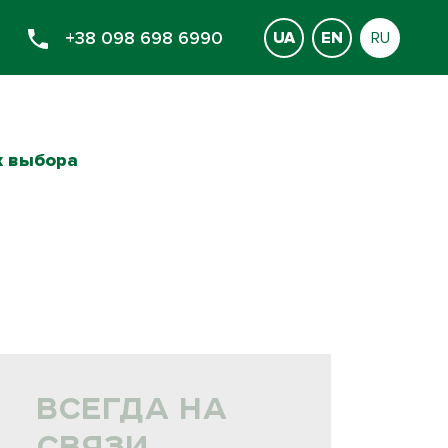
+38 098 698 6990
UA
EN
RU
х выбора
ВСЕГДА НА
СВЯЗИ